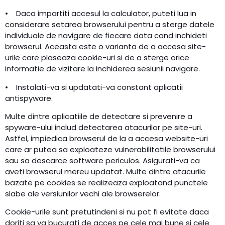
• Daca impartiti accesul la calculator, puteti lua in
considerare setarea browserului pentru a sterge datele
individuale de navigare de fiecare data cand inchideti
browserul. Aceasta este o varianta de a accesa site-
urile care plaseaza cookie-uri si de a sterge orice
informatie de vizitare la inchiderea sesiunii navigare.
• Instalati-va si updatati-va constant aplicatii
antispyware.
Multe dintre aplicatiile de detectare si prevenire a
spyware-ului includ detectarea atacurilor pe site-uri.
Astfel, impiedica browserul de la a accesa website-uri
care ar putea sa exploateze vulnerabilitatile browserului
sau sa descarce software periculos. Asigurati-va ca
aveti browserul mereu updatat. Multe dintre atacurile
bazate pe cookies se realizeaza exploatand punctele
slabe ale versiunilor vechi ale browserelor.
Cookie-urile sunt pretutindeni si nu pot fi evitate daca
doriti sa va bucurati de acces pe cele mai bune si cele