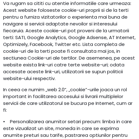
Va rugam sa cititi cu atentie informatiile care urmeaza:
Acest website foloseste cookie-uri proprii si de la terti
pentru a furniza vizitatorilor o experienta mai buna de
navigare si servicii adaptate nevoilor si interesului
fiecaruia. Aceste cookie-uri pot proveni de la urmatorii
terti: SATI, Google Analytics, Google Adsense, AT Internet,
Optimizely, Facebook, Twitter etc. Lista completa de
cookie-uri de la terti poate fi consultata mai jos, in
sectiunea Cookie-uri ale tertilor. De asemenea, pe acest
website exista link-uri catre terte website-uri; odata
accesate aceste link-uri, utilizatorii se supun politicii
website-ului respectiv.
In ceea ce numim „web 2.0”, „cookie”-urile joaca un rol
important in facilitarea accesului si livrarii multiplelor
servicii de care utilizatorul se bucura pe Internet, cum ar
fi:
• Personalizarea anumitor setari precum: limba in care
este vizualizat un site, moneda in care se exprima
anumite preturi sau tarife, pastrarea optiunilor pentru