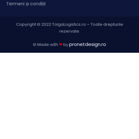
Termeni și condiții
Copyright © 2022 TolgaLogistics.ro – Toate drepturile
rezervate.
pronetdesign.ro
© Made with
❤
by