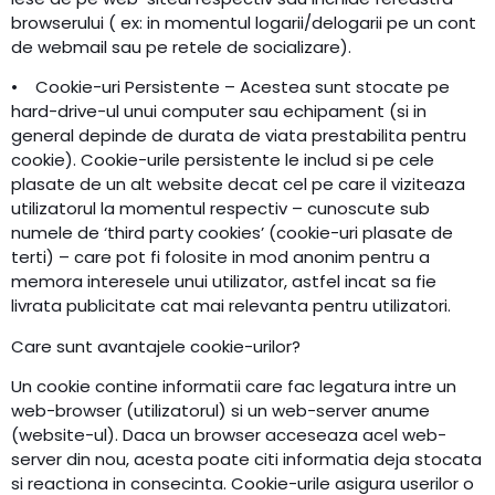
browserului ( ex: in momentul logarii/delogarii pe un cont
de webmail sau pe retele de socializare).
• Cookie-uri Persistente – Acestea sunt stocate pe
hard-drive-ul unui computer sau echipament (si in
general depinde de durata de viata prestabilita pentru
cookie). Cookie-urile persistente le includ si pe cele
plasate de un alt website decat cel pe care il viziteaza
utilizatorul la momentul respectiv – cunoscute sub
numele de ‘third party cookies’ (cookie-uri plasate de
terti) – care pot fi folosite in mod anonim pentru a
memora interesele unui utilizator, astfel incat sa fie
livrata publicitate cat mai relevanta pentru utilizatori.
Care sunt avantajele cookie-urilor?
Un cookie contine informatii care fac legatura intre un
web-browser (utilizatorul) si un web-server anume
(website-ul). Daca un browser acceseaza acel web-
server din nou, acesta poate citi informatia deja stocata
si reactiona in consecinta. Cookie-urile asigura userilor o