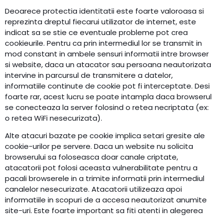
Deoarece protectia identitatii este foarte valoroasa si
reprezinta dreptul fiecarui utilizator de internet, este
indicat sa se stie ce eventuale probleme pot crea
cookieurile. Pentru ca prin intermediul lor se transmit in
mod constant in ambele sensuri informatii intre browser
si website, daca un atacator sau persoana neautorizata
intervine in parcursul de transmitere a datelor,
informatiile continute de cookie pot fi interceptate. Desi
foarte rar, acest lucru se poate intampla daca browserul
se conecteaza la server folosind o retea necriptata (ex:
o retea WiFi nesecurizata).
Alte atacuri bazate pe cookie implica setari gresite ale
cookie-urilor pe servere. Daca un website nu solicita
browserului sa foloseasca doar canale criptate,
atacatorii pot folosi aceasta vulnerabilitate pentru a
pacali browserele in a trimite informatii prin intermediul
canalelor nesecurizate. Atacatorii utilizeaza apoi
informatiile in scopuri de a accesa neautorizat anumite
site-uri. Este foarte important sa fiti atenti in alegerea