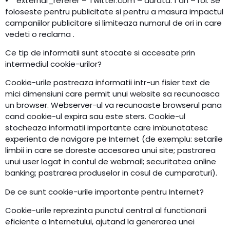
• external_referer – Twitter.com – durata: 1 an – rol: Se
foloseste pentru publicitate si pentru a masura impactul
campaniilor publicitare si limiteaza numarul de ori in care
vedeti o reclama .
Ce tip de informatii sunt stocate si accesate prin
intermediul cookie-urilor?
Cookie-urile pastreaza informatii intr-un fisier text de
mici dimensiuni care permit unui website sa recunoasca
un browser. Webserver-ul va recunoaste browserul pana
cand cookie-ul expira sau este sters. Cookie-ul
stocheaza informatii importante care imbunatatesc
experienta de navigare pe Internet (de exemplu: setarile
limbii in care se doreste accesarea unui site; pastrarea
unui user logat in contul de webmail; securitatea online
banking; pastrarea produselor in cosul de cumparaturi).
De ce sunt cookie-urile importante pentru Internet?
Cookie-urile reprezinta punctul central al functionarii
eficiente a Internetului, ajutand la generarea unei