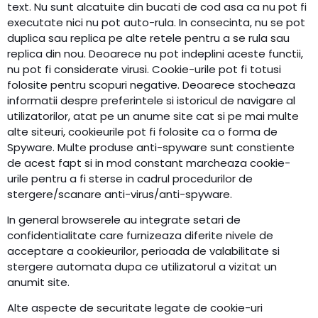
text. Nu sunt alcatuite din bucati de cod asa ca nu pot fi
executate nici nu pot auto-rula. In consecinta, nu se pot
duplica sau replica pe alte retele pentru a se rula sau
replica din nou. Deoarece nu pot indeplini aceste functii,
nu pot fi considerate virusi. Cookie-urile pot fi totusi
folosite pentru scopuri negative. Deoarece stocheaza
informatii despre preferintele si istoricul de navigare al
utilizatorilor, atat pe un anume site cat si pe mai multe
alte siteuri, cookieurile pot fi folosite ca o forma de
Spyware. Multe produse anti-spyware sunt constiente
de acest fapt si in mod constant marcheaza cookie-
urile pentru a fi sterse in cadrul procedurilor de
stergere/scanare anti-virus/anti-spyware.
In general browserele au integrate setari de
confidentialitate care furnizeaza diferite nivele de
acceptare a cookieurilor, perioada de valabilitate si
stergere automata dupa ce utilizatorul a vizitat un
anumit site.
Alte aspecte de securitate legate de cookie-uri