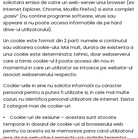
solicitara emisa de catre un web-server unui browser (ex:
Internet Explorer, Chrome, Mozilla Firefox) si este complet
„pasiv” (nu contine programe software, virusi sau
spyware si nu poate accesa informatiile de pe hard
drive-ul utilizatorului).
Un cookie este format din 2 parti: numele si continutul
sau valoarea cookie-ului. Mai mult, durata de existenta a
unui cookie este determinata; tehnic, doar webserverul
care a trimis cookie-ul il poate accesa din nou in
momentul in care un utilizator se intoarce pe website-ul
asociat webserverului respectiv.
Cookie-urile in sine nu solicita informatii cu caracter
personal pentru a putea fi utilizate si, in cele mai multe
cazuri, nu identifica personal utilizatorii de internet. Exista
2 categorii mari de cookie-uri:
• Cookie-uri de sesiune – acestea sunt stocate
temporar in dosarul de cookie-uri al browserului web
pentru ca acesta sa le memoreze pana cand utilizatorul
iese de pe web-siteul respectiv sau inchide fereastra